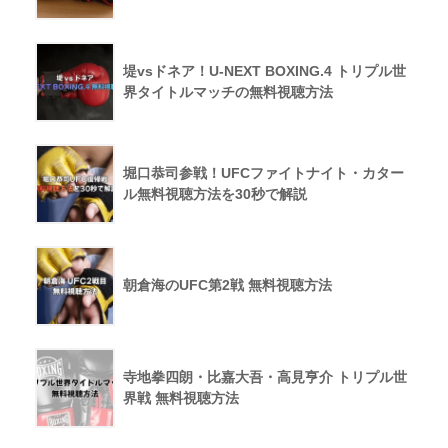
堤vsドネア！U-NEXT BOXING.4 トリプル世
界タイトルマッチの無料視聴方法
堀口恭司参戦！UFCファイトナイト・カター
ル無料視聴方法を30秒で解説
朝倉海のUFC第2戦 無料視聴方法
寺地拳四朗・比嘉大吾・高見亨介 トリプル世
界戦 無料視聴方法