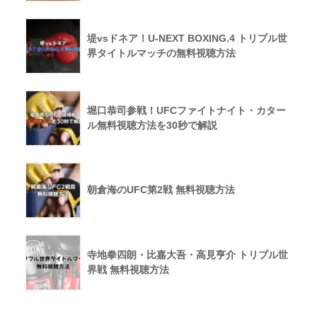
堤vsドネア！U-NEXT BOXING.4 トリプル世
界タイトルマッチの無料視聴方法
堀口恭司参戦！UFCファイトナイト・カター
ル無料視聴方法を30秒で解説
朝倉海のUFC第2戦 無料視聴方法
寺地拳四朗・比嘉大吾・高見亨介 トリプル世
界戦 無料視聴方法