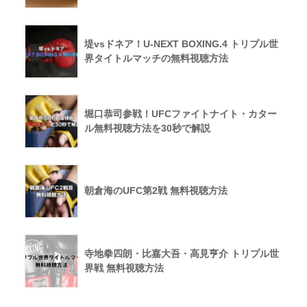
堤vsドネア！U-NEXT BOXING.4 トリプル世
界タイトルマッチの無料視聴方法
堀口恭司参戦！UFCファイトナイト・カター
ル無料視聴方法を30秒で解説
朝倉海のUFC第2戦 無料視聴方法
寺地拳四朗・比嘉大吾・高見亨介 トリプル世
界戦 無料視聴方法