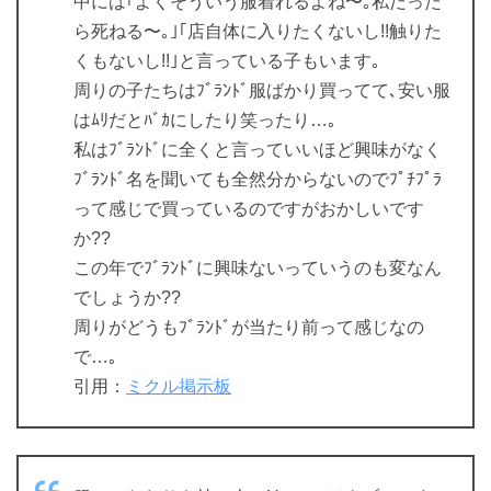
中には｢よくそういう服着れるよね〜｡私だった
ら死ねる〜｡｣｢店自体に入りたくないし!!触りた
くもないし!!｣と言っている子もいます｡
周りの子たちはﾌﾞﾗﾝﾄﾞ服ばかり買ってて､安い服
はﾑﾘだとﾊﾞｶにしたり笑ったり…｡
私はﾌﾞﾗﾝﾄﾞに全くと言っていいほど興味がなく
ﾌﾞﾗﾝﾄﾞ名を聞いても全然分からないのでﾌﾟﾁﾌﾟﾗ
って感じで買っているのですがおかしいです
か??
この年でﾌﾞﾗﾝﾄﾞに興味ないっていうのも変なん
でしょうか??
周りがどうもﾌﾞﾗﾝﾄﾞが当たり前って感じなの
で…｡
引用：
ミクル掲示板