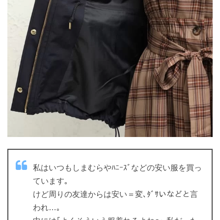
私はいつもしまむらやﾊﾆｰｽﾞなどの安い服を買っ
ています｡
けど周りの友達からは安い＝変､ﾀﾞｻいなどと言
われ…｡