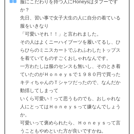
服にこだわりを持つ人にHoneysはタブーです
か？
先日、習い事で女子大生の人に自分の着ている
服をいきなり
「可愛いそれ！！」と言われました。
その人はよくニーハイブーツを履いてるし、ひ
らひらのミニスカートでふわふわしたトップス
を着ていてものすごくおしゃれなんです。
一方わたしは服のセンスも無いし、そのとき着
ていたのがＨｏｎｅｙｓで１９８０円で買った
キティちゃんのＴシャツだったので、なんだか
動揺してしまって
いくら可愛い！って思うものでも、おしゃれな
人にとってはＨｏｎｅｙｓって嫌なんでしょう
か。
可愛いって褒められたら、Ｈｏｎｅｙｓって言
うこともやめといた方が良いですかね。