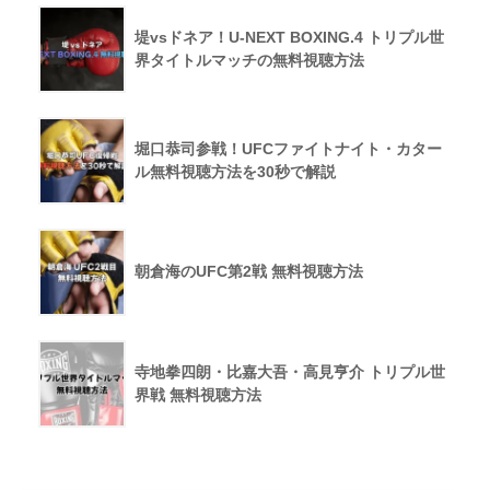
堤vsドネア！U-NEXT BOXING.4 トリプル世
界タイトルマッチの無料視聴方法
堀口恭司参戦！UFCファイトナイト・カター
ル無料視聴方法を30秒で解説
朝倉海のUFC第2戦 無料視聴方法
寺地拳四朗・比嘉大吾・高見亨介 トリプル世
界戦 無料視聴方法