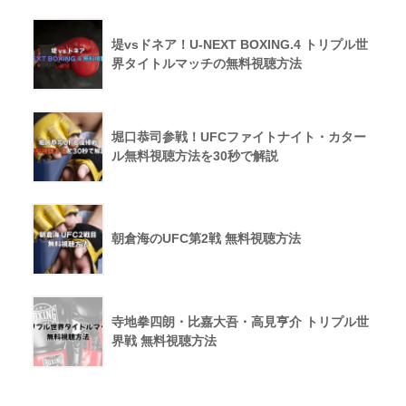
堤vsドネア！U-NEXT BOXING.4 トリプル世
界タイトルマッチの無料視聴方法
堀口恭司参戦！UFCファイトナイト・カター
ル無料視聴方法を30秒で解説
朝倉海のUFC第2戦 無料視聴方法
寺地拳四朗・比嘉大吾・高見亨介 トリプル世
界戦 無料視聴方法