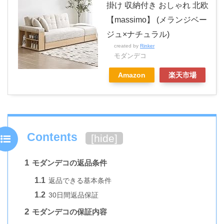
掛け 収納付き おしゃれ 北欧
【massimo】 (メランジベー
ジュ×ナチュラル)
created by
Rinker
モダンデコ
Amazon
楽天市場
Contents
[
hide
]
1
モダンデコの返品条件
1.1
返品できる基本条件
1.2
30日間返品保証
2
モダンデコの保証内容